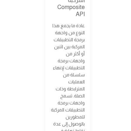
المركبة
Composite
API
عادة ما يجمع هذا
النوع من واجهة
برمجة التطبيقات
المركبة بين اثنين
أو أكثر من
واجهات برمجة
التطبيقات لإنهاء
سلسلة من
العمليات
المترابطة وذات
الصلة. تسمح
واجهات برمجة
التطبيقات المركبة
للمطورين
بالوصول إلى عدة
نقاط نهاية في