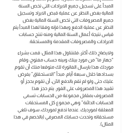
المبدأ على تسجيل جميع الايرادات التي تخص السنة
المالية بغض النظر عن عملية قبض الايراد وتسجيل
جميع المصروفات التي تخص السنة المالية بغض
النظر عن عملية الدفع وبهذا فإنه وفقا لهذا المبدأ يتم
قياس نتيجة أعمال السنة المالية ومنه تنتج حسابات
الايرادات والمصروفات المقدمة والمستحقة.
ولايضاح ذلك أكثر، فلنتناول هذا المثال: قمت بشراء
“جهاز ما” من مورد بينك وبينه حساب مفتوح، وقام
موردك هذا بارسال الفاتورة لك متوقعا منك أن تقوم
بسدادها خلال سبعة أيام. مبدأ “الاستحقاق” يفرض
عليك حتى ولو لم تقم بالدفع الآن، أن تقوم بحجز أو
تقييد هذا المصروف على الفور. يتم حجز هذا
المصروف بمقابل مجموعة من الحسابات تسمى
الحسابات الدائنة” وهي مجموع كل المستحقات
المعلقة لمورديك. عندما تدفع لموردك، سوف تلغي
مستحقاته وتحدث حسابك المصرفي (بالخصم في هذا
المثال).