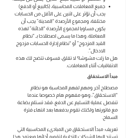
جميع المعاملات المحاسبية، (كالبيع أو الدفع)
يجب أن تؤثر على اثنين على الأقل من الحسابات
مختلفة، ومجموع الأرصدة “المدينة” يجب أن
يكون مساويا لمجموع الأرصدة “الدائنة” لهذه
المعاملة، وهذا ما يسمى اصطلاحا بـ “نظام
القيد المزدوج” أو “نظام إدارة الحسابات مزدوج
الادخال”.
هل ما زلت مشوشا؟ لا تقلق، فسوف تتضح لك هذه
الاتفاقيات أثناء المعاملات.
مبدأ الاستحقاق
مصطلح آخر ومهم لفهم المحاسبة هو نظام
“الاستحقاق”، وهو مفهوم هام خصوصا عندما
تنفصل عملية التسليم عن الدفع، فقد تستلم بضاعة
مع فاتورتها ولكنك تقوم بدفعها بعد انتهاء فترة
السماح.
تعريف: مبدأ الاستحقاق من المبادىء المحاسبية التي
تستند إليها الشركات التجارية لتقويم أدائها ويعتمد هذا