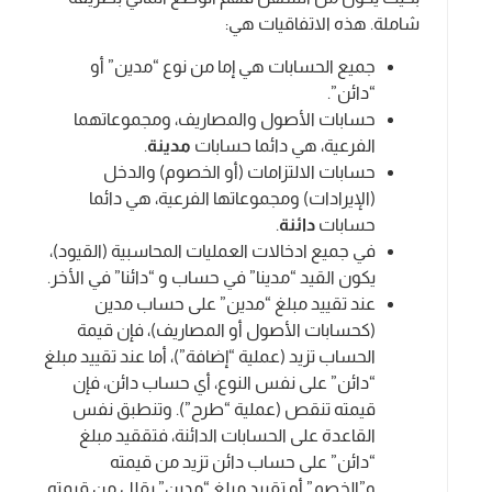
شاملة. هذه الاتفاقيات هي:
جميع الحسابات هي إما من نوع “مدين” أو
“دائن”.
حسابات الأصول والمصاريف، ومجموعاتهما
الفرعية، هي دائما حسابات
مدينة
.
حسابات الالتزامات (أو الخصوم) والدخل
(الإيرادات) ومجموعاتها الفرعية، هي دائما
حسابات
دائنة
.
في جميع ادخالات العمليات المحاسبية (القيود)،
يكون القيد “مدينا” في حساب و “دائنا” في الأخر.
عند تقييد مبلغ “مدين” على حساب مدين
(كحسابات الأصول أو المصاريف)، فإن قيمة
الحساب تزيد (عملية “إضافة”)، أما عند تقييد مبلغ
“دائن” على نفس النوع، أي حساب دائن، فإن
قيمته تنقص (عملية “طرح”). وتنطبق نفس
القاعدة على الحسابات الدائنة، فتققيد مبلغ
“دائن” على حساب دائن تزيد من قيمته
و”الخصم” أو تقييد مبلغ “مدين” يقلل من قيمته.