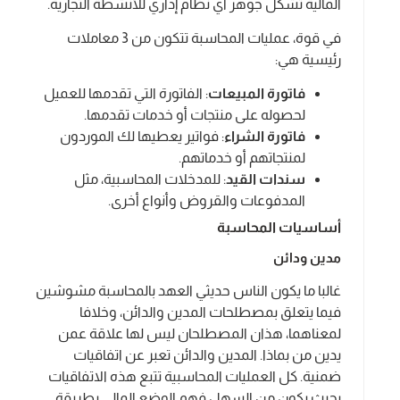
المالية تشكل جوهر أي نظام إداري للأنشطة التجارية.
في قوة، عمليات المحاسبة تتكون من 3 معاملات
رئيسية هي:
فاتورة المبيعات
: الفاتورة التي تقدمها للعميل
لحصوله على منتجات أو خدمات تقدمها.
فاتورة الشراء
: فواتير يعطيها لك الموردون
لمنتجاتهم أو خدماتهم.
سندات القيد
: للمدخلات المحاسبية، مثل
المدفوعات والقروض وأنواع أخرى.
أساسيات المحاسبة
مدين ودائن
غالبا ما يكون الناس حديثي العهد بالمحاسبة مشوشين
فيما يتعلق بمصطلحات المدين والدائن، وخلافا
لمعناهما، هذان المصطلحان ليس لها علاقة عمن
يدين من بماذا. المدين والدائن تعبر عن اتفاقيات
ضمنية. كل العمليات المحاسبية تتبع هذه الاتفاقيات
بحيث يكون من السهل فهم الوضع المالي بطريقة