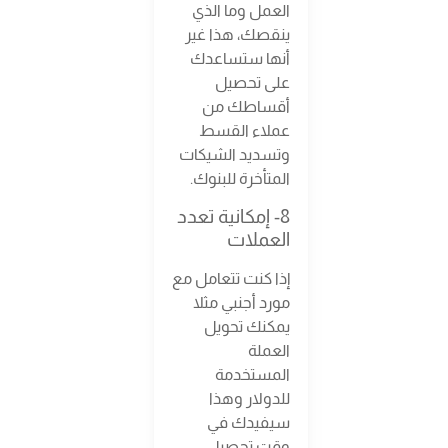
العمل وما الذي
ينقصك، هذا غير
أنها ستساعدك
على تحصيل
أقساطك من
عملاء القسط
وتسديد الشيكات
المتأخرة للبنوك.
8- إمكانية تعدد
العملات
إذا كنت تتعامل مع
مورد أجنبي مثلا
يمكنك تحويل
العملة
المستخدمة
للدولار وهذا
سيفيدك في
وقت تحصيل