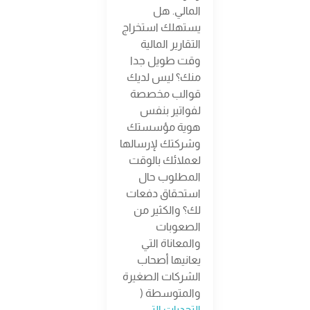
المالي. هل
يستهلك استخراج
التقارير المالية
وقت طويل جدا
منك؟ ليس لديك
قوالب مخصصة
لفواتير بنفس
هوية مؤسستك
وشركتك لإرسالها
لعملائك بالوقت
المطلوب حال
استحقاق دفعات
لك؟ والكثير من
الصعوبات
والمعاناة التي
يعانيها أصحاب
الشركات الصغيرة
والمتوسطة (
التحديات التي