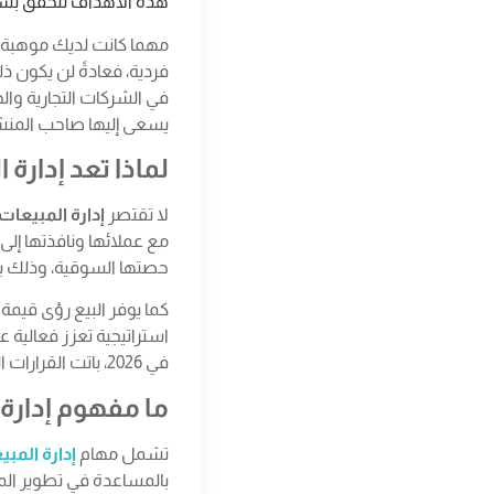
هذه الأهداف تتحقق بسرع
مهما كانت لديك موهبة ف
فردية، فعادةً لن يكون ذل
في الشركات التجارية والخ
يسعى إليها صاحب المنشأة 
لماذا تعد إدار
لا تقتصر
إدارة المبيعات
مع عملائها ونافذتها إل
حصتها السوقية، وذلك ببن
كما يوفر البيع رؤى قيم
استراتيجية تعزز فعالية 
في 2026، باتت القرارات المبنية على التحليل الدقيق أكثر قيمة من أي وقت مضى مقارنة بالاجتهادات الشخصية.
ما مفهوم إدارة 
تشمل مهام
إدارة المب
بالمساعدة في تطوير المن