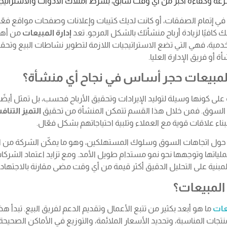
ة وكفاءة أكبر من أي وقت سابق، بشرط امتلاك الأدوات والاستراتيجي
ي إتمام الصفقات، أو كانت لديك كتيبات وإعلانات وصفحات مواقع فعّ
ك كافيًا لزيادة أرباح منشأتك بالشكل المرجو. تعد
إدارة المبيعات
من أهم 
دمية، فهي التي تضع الاستراتيجيات اللازمة لتطوير نشاطات البيع وتحقيق
أو فريق الإدارة العليا.
ة المبيعات حجر أساس في نجاح أي منشأة؟
على كونها وسيلة لتوليد الإيرادات وتحقيق الأرباح فحسب، بل تمثل أيضً
ى السوق. فمن خلال هذا القسم تتمكن المنشأة من تحقيق
التميز التنا
اء علاقات قوية مع العملاء وتلبية احتياجاتهم بشكل فعّال.
ة حول اتجاهات السوق وسلوك المستهلكين، وهو ما يمكّن الشركة من ات
عملياتها وتوجهها نحو نمو مستدام طويل الأمد. ومع تزايد اعتماد الشركات
المبيعات؟
يعات
ما هو أبعد بكثير من تتبع الأعمال وتقديم الدعم لفريق البيع. تبدأ ه
تجات المناسبة، وتحديد الأسعار الملائمة، والتوزيع في الأماكن الصحيح