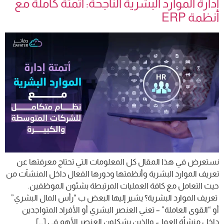
إدارة الموارد البشرية الناجحة: أتمتة كاملة مع
أنظمة ERP
نستعرض في هذا المقال كل المعلومات التي تحتاج معرفتها عن
تعريف الموارد البشرية وأنظمتها ودورها الفعال داخل المنشآت من
حيث التعامل مع كافة العمليات المرتبطة بشئون الموظفين.
تعريف الموارد البشرية؟ يشير إليها البعض ب “رأس المال البشري”
أو “القوى العاملة” – تعني العنصر البشري أو الأفراد المتواجدين
داخل منشأة العمل، والذين يشكلون العنصر الأهم في […]