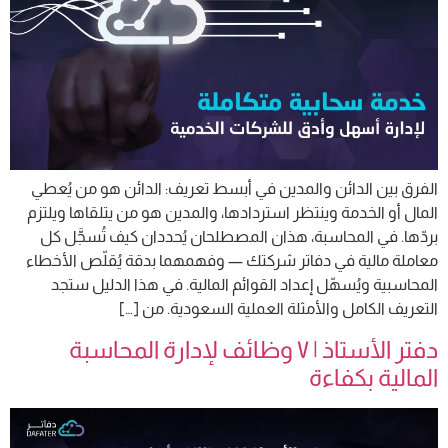
الفرق بين الدائن والمدين في أبسط تعريف: الدائن هو من يُعطي
المال أو الخدمة وينتظر استردادها، والمدين هو من يتلقاها ويلتزم
بردّها. في المحاسبة، هذان المصطلحان يُحددان كيف تُسجَّل كل
معاملة مالية في دفاتر شركتك — وفهمهما بدقة يُقلّص الأخطاء
المحاسبية ويُسهّل إعداد القوائم المالية. في هذا الدليل ستجد
التعريف الكامل والأمثلة العملية السعودية. من […]
دفتر الأستاذ | ٧ وظائف لإدارة المحاسبة
المالية بكفاءة