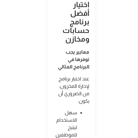
اختيار
أفضل
برنامج
حسابات
ومخازن
معايير يجب
توفرها في
البرنامج المثالي
عند اختيار برنامج
لإدارة المخزون،
من الضروري أن
يكون
:
سهل
الاستخدام
ليتيح
للموظفين