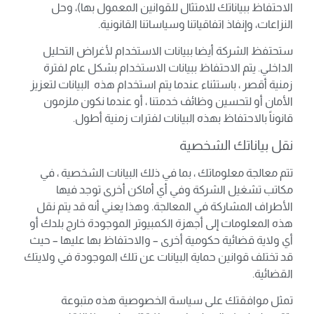
الاحتفاظ ببياناتك للامتثال للقوانين المعمول بها)، وحل
النزاعات، وإنفاذ اتفاقياتنا وسياساتنا القانونية.
ستحتفظ الشركة أيضا ببيانات الاستخدام لأغراض التحليل
الداخلي. يتم الاحتفاظ ببيانات الاستخدام بشكل عام لفترة
زمنية أقصر ، باستثناء عندما يتم استخدام هذه البيانات لتعزيز
الأمان أو لتحسين وظائف خدمتنا ، أو عندما نكون ملزمون
قانوناً بالاحتفاظ بهذه البيانات لفترات زمنية أطول.
نقل بياناتك الشخصية
تتم معالجة معلوماتك ، بما في ذلك البيانات الشخصية ، في
مكاتب تشغيل الشركة وفي أي أماكن أخرى توجد فيها
الأطراف المشاركة في المعالجة. وهذا يعني أنه قد يتم نقل
هذه المعلومات إلى أجهزة الكمبيوتر الموجودة خارج بلدك أو
أي ولاية قضائية حكومية أخرى – والاحتفاظ بها عليها – حيث
قد تختلف قوانين حماية البيانات عن تلك الموجودة في ولايتك
القضائية.
تمثل موافقتك على سياسة الخصوصية هذه متبوعة