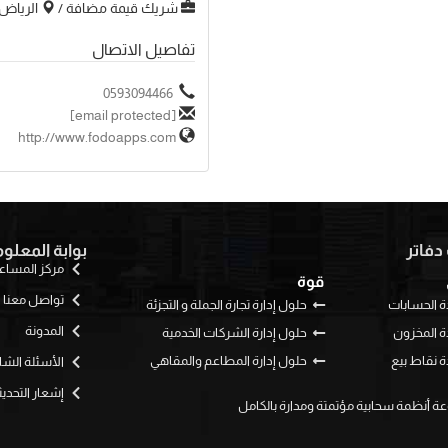
شريك قيمة مضافة /
الرياض
تفاصيل الاتصال
0593094466
[email protected]
http://www.fodoapps.com
دفاتر
بوابة المعلو
مركز المساع
قوة
تواصل معنا
 الحسابات
حلول إدارة تجارة الجملة و التجزئة
المدونة
 المخزون
حلول إدارة الشركات الخدمية
 نقاط بيع
حلول إدارة المطاعم والمقاهي
الأسئلة الشا
إشعار التحدي
ة أنظمة سحابية مؤتمتة ومدارة بالكامل