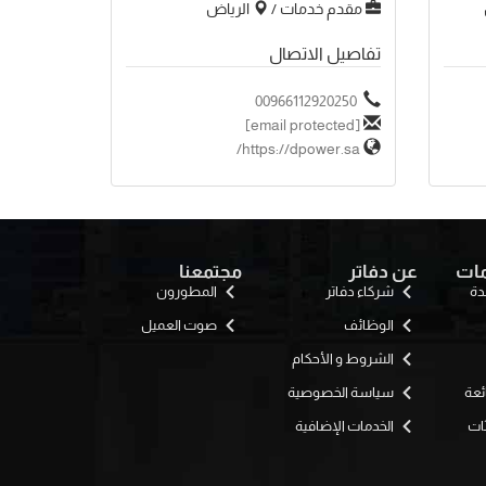
مقدم خدمات /
الرياض
تفاصيل الاتصال
00966112920250
[email protected]
https://dpower.sa/
مات
عن دفاتر
مجتمعنا
دة
شركاء دفاتر
المطورون
الوظائف
صوت العميل
الشروط و الأحكام
ئعة
سياسة الخصوصية
ثات
الخدمات الإضافية